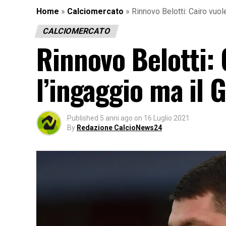
Home
»
Calciomercato
»
Rinnovo Belotti: Cairo vuol
CALCIOMERCATO
Rinnovo Belotti: 
l’ingaggio ma il 
Published
5 anni ago
on
16 Luglio 2021
By
Redazione CalcioNews24