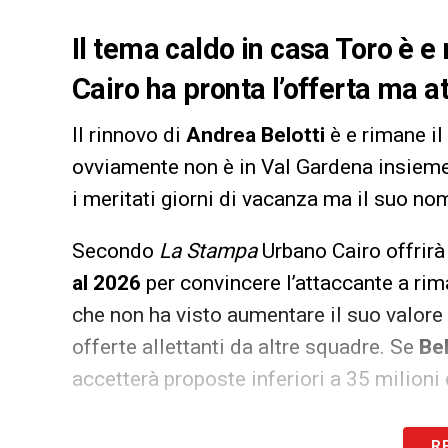
Il tema caldo in casa Toro è e 
Cairo ha pronta l’offerta ma a
Il rinnovo di
Andrea Belotti
è e rimane i
ovviamente non è in Val Gardena insieme
i meritati giorni di vacanza ma il suo no
Secondo
La Stampa
Urbano Cairo offrirà
al 2026
per convincere l’attaccante a rima
che non ha visto aumentare il suo valore
offerte allettanti da altre squadre. Se
Bel
accetterà proposte inferiori a 35 milioni 
LA PLAYLIST DELLE NOSTRE TOP NEW
R