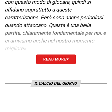
con questo modo di giocare, quindi si
affidano soprattutto a queste
caratteristiche. Però sono anche pericolosi
quando attaccano. Questa è una bella
partita, chiaramente fondamentale per noi, e
ci arriviamo anche nel nostro momento
migliore».
READ MORE
SU CHI FANNO LA CORSA
–
«
Sostanzialmente non abbiamo margine
d’errore, quindi possiamo solamente vincere
IL CALCIO DEL GIORNO
per continuare a sperare. Poi, dopo, la
matematica è quella: la Juventus deve
sbagliare una partita, il Milan due».