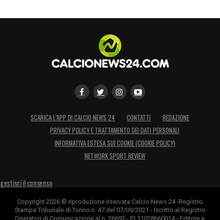
SCARICA L’APP DI CALCIO NEWS 24
CONTATTI
REDAZIONE
PRIVACY POLICY E TRATTAMENTO DEI DATI PERSONALI
INFORMATIVA ESTESA SUI COOKIE (COOKIE POLICY)
NETWORK SPORT REVIEW
gestisci il consenso
Copyright 2026 © riproduzione riservata Calcio News 24 -Registro
Stampa Tribunale di Torino n. 47 del 07/09/2021 - Iscritto al Registro
Operatori di Comunicazione al n. 26692 - P.I.11028660014 - Editore e