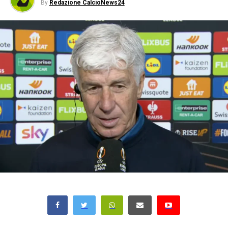
By
Redazione CalcioNews24