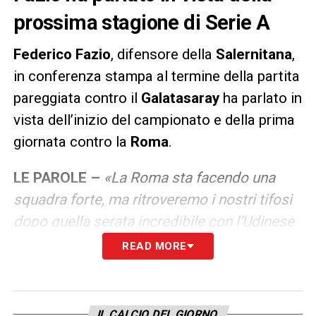
prossima stagione di Serie A
Federico Fazio
, difensore della
Salernitana
,
in conferenza stampa al termine della partita
pareggiata contro il
Galatasaray
ha parlato in
vista dell’inizio del campionato e della prima
giornata contro la
Roma
.
LE PAROLE –
«La Roma sta facendo una
squadra forte, ma ritroveremo i nostri tifosi
dopo quella serata incredibile con l’Udinese
e vogliamo vincere. Ragioneremo partita
READ MORE
dopo partita, fu questa la nostra forza la
passata stagione. Il nostro obiettivo è ben
chiaro e rimaniamo con i piedi per terra,
IL CALCIO DEL GIORNO