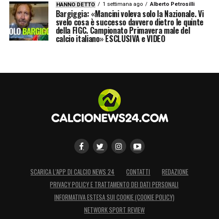
1 settimana ago
Alberto Petrosilli
HANNO DETTO
Bargiggia: «Mancini voleva solo la Nazionale. Vi
svelo cosa è successo davvero dietro le quinte
della FIGC. Campionato Primavera male del
calcio italiano» ESCLUSIVA e VIDEO
SCARICA L’APP DI CALCIO NEWS 24
CONTATTI
REDAZIONE
PRIVACY POLICY E TRATTAMENTO DEI DATI PERSONALI
INFORMATIVA ESTESA SUI COOKIE (COOKIE POLICY)
NETWORK SPORT REVIEW