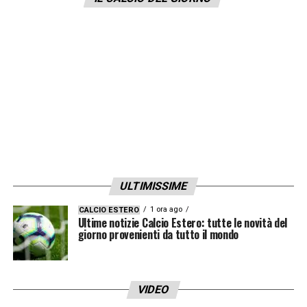
dobbiamo guardare avanti con il massimo
dell’umiltà ma con la consapevolezza di
potercela giocare alla pari con tutte. Dybala?
Sono molto contento per lui, sappiamo tutti
che calciatore sia
».
LA PLAYLIST DELLE NOSTRE TOP NEWS
ULTIMISSIME
1 ora ago
CALCIO ESTERO
Ultime notizie Calcio Estero: tutte le novità del
giorno provenienti da tutto il mondo
VIDEO