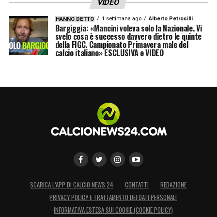
VIDEO
1 settimana ago
Alberto Petrosilli
HANNO DETTO
Bargiggia: «Mancini voleva solo la Nazionale. Vi
svelo cosa è successo davvero dietro le quinte
della FIGC. Campionato Primavera male del
calcio italiano» ESCLUSIVA e VIDEO
SCARICA L’APP DI CALCIO NEWS 24
CONTATTI
REDAZIONE
PRIVACY POLICY E TRATTAMENTO DEI DATI PERSONALI
INFORMATIVA ESTESA SUI COOKIE (COOKIE POLICY)