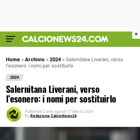
×
Home
»
Archivio
»
2024
»
Salernitana Liverani, verso
l’esonero: i nomi per sostituirlo
2024
Salernitana Liverani, verso
l’esonero: i nomi per sostituirlo
Published
2 anni ago
on
17 Marzo 2024
By
Redazione CalcioNews24