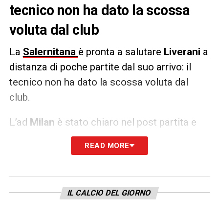
tecnico non ha dato la scossa
voluta dal club
La
Salernitana
è pronta a salutare
Liverani
a
distanza di poche partite dal suo arrivo: il
tecnico non ha dato la scossa voluta dal
club.
L’ad
Milan
è stato chiaro nel post partita e
l’idea della società è quella di cambiare
READ MORE
ancora. Tra i possibili sostituti ci sarebbe il
ritorno di
Inzaghi
oppure la suggestione
Colantuono,
per chiudere la Serie A con
IL CALCIO DEL GIORNO
dignità.