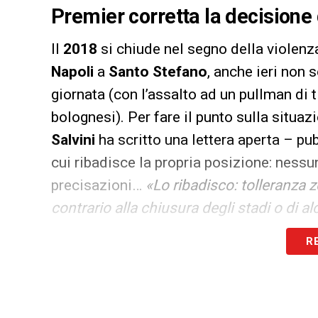
Premier corretta la decisione 
Il
2018
si chiude nel segno della violenza 
Napoli
a
Santo Stefano
, anche ieri non
giornata (con l’assalto ad un pullman di t
bolognesi). Per fare il punto sulla situazi
Salvini
ha scritto una lettera aperta – p
cui ribadisce la propria posizione: nessu
precisazioni…
«Lo ribadisco: tolleranza 
contrario alla chiusura degli stadi o di 
divieti alle trasferte
– le parole di Salvini
R
concepisco l’idea di punire tutti gli appa
con società, giornalisti, tifosi, calciatori
gennaio
.