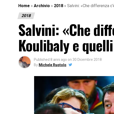
Home
»
Archivio
»
2018
»
Salvini: «Che differenza c’è
2018
Salvini: «Che diff
Koulibaly e quell
Published
8 anni ago
on
30 Dicembre 2018
By
Michele Ruotolo