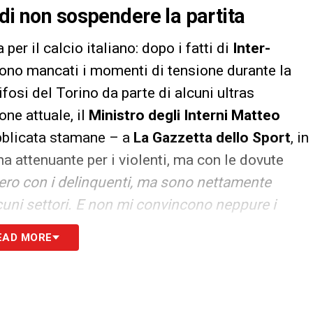
di non sospendere la partita
per il calcio italiano: dopo i fatti di
Inter-
 sono mancati i momenti di tensione durante la
ifosi del Torino da parte di alcuni ultras
one attuale, il
Ministro degli Interni Matteo
ubblicata stamane – a
La Gazzetta dello Sport
, in
na attenuante per i violenti, ma con le dovute
zero con i delinquenti, ma sono nettamente
alcuni settori. E non mi convincono neppure i
 –
. La responsabilità è sempre personale: non
EAD MORE
ssionati»
. Previsto un tavolo di concertazione
 ed allenatori, annuncia il
vice-Premier
, per il
7