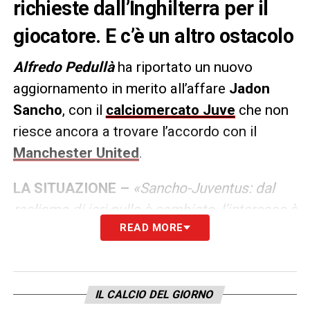
richieste dall’Inghilterra per il
giocatore. E c’è un altro ostacolo
Alfredo Pedullà
ha riportato un nuovo
aggiornamento in merito all’affare
Jadon
Sancho
, con il
calciomercato Juve
che non
riesce ancora a trovare l’accordo con il
Manchester United
.
LA SITUAZIONE –
«Sancho-Juventus: dal
realismo di ieri nulla è cambiato, l’interesse è
READ MORE
forte ma la distanza resta. Ci saranno altri
tentativi e nuovi contatti (senza dimenticare
altri club interessati) ma oggi il Manchester
United vuole di più. E le poche cessioni
IL CALCIO DEL GIORNO