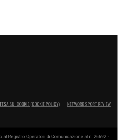
TESA SUI COOKIE (COOKIE POLICY)
NETWORK SPORT REVIEW
o al Registro Operatori di Comunicazione al n. 26692 -