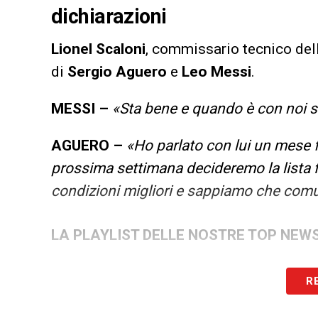
dichiarazioni
Lionel
Scaloni
, commissario tecnico dell
di
Sergio
Aguero
e
Leo Messi
.
MESSI –
«Sta bene e quando è con noi s
AGUERO –
«Ho parlato con lui un mese 
prossima settimana decideremo la lista f
condizioni migliori e sappiamo che comu
LA PLAYLIST DELLE NOSTRE TOP NEW
R