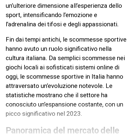
un’ulteriore dimensione all’esperienza dello
sport, intensificando l’emozione e
l’adrenalina dei tifosi e degli appassionati.
Fin dai tempi antichi, le scommesse sportive
hanno avuto un ruolo significativo nella
cultura italiana. Da semplici scommesse nei
giochi locali ai sofisticati sistemi online di
oggi, le scommesse sportive in Italia hanno
attraversato un’evoluzione notevole. Le
statistiche mostrano che il settore ha
conosciuto un’espansione costante, con un
picco significativo nel 2023.
Panoramica del mercato delle