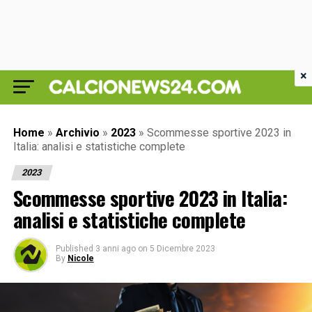
×
Home
»
Archivio
»
2023
»
Scommesse sportive 2023 in
Italia: analisi e statistiche complete
2023
Scommesse sportive 2023 in Italia:
analisi e statistiche complete
Published
3 anni ago
on
5 Dicembre 2023
By
Nicole