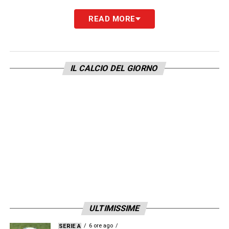
scommesse sportive nel 2023:
READ MORE
trend, funzionalità e psicologia
Il 2023 segna un’era rivoluzionaria per le
IL CALCIO DEL GIORNO
scommesse sportive in Italia. Secondo le
ultime statistiche, un numero crescente di
italiani partecipa attivamente alle
scommesse sportive, con il calcio che
rimane il re indiscusso, seguito da tennis e
basket. Questa tendenza riflette non solo la
passione nazionale per lo sport, ma anche un
interesse crescente per l’aspetto strategico
delle scommesse.
ULTIMISSIME
Le scommesse sportive operano su un
6 ore ago
SERIE A