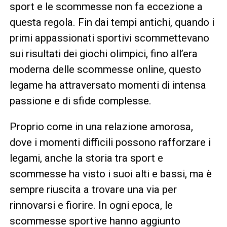
sport e le scommesse non fa eccezione a
questa regola. Fin dai tempi antichi, quando i
primi appassionati sportivi scommettevano
sui risultati dei giochi olimpici, fino all’era
moderna delle scommesse online, questo
legame ha attraversato momenti di intensa
passione e di sfide complesse.
Proprio come in una relazione amorosa,
dove i momenti difficili possono rafforzare i
legami, anche la storia tra sport e
scommesse ha visto i suoi alti e bassi, ma è
sempre riuscita a trovare una via per
rinnovarsi e fiorire. In ogni epoca, le
scommesse sportive hanno aggiunto