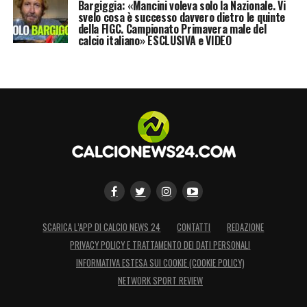
Bargiggia: «Mancini voleva solo la Nazionale. Vi
svelo cosa è successo davvero dietro le quinte
della FIGC. Campionato Primavera male del
calcio italiano» ESCLUSIVA e VIDEO
SCARICA L’APP DI CALCIO NEWS 24
CONTATTI
REDAZIONE
PRIVACY POLICY E TRATTAMENTO DEI DATI PERSONALI
INFORMATIVA ESTESA SUI COOKIE (COOKIE POLICY)
NETWORK SPORT REVIEW