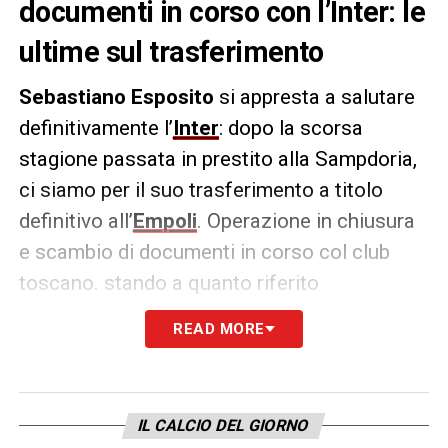
documenti in corso con l’Inter: le
ultime sul trasferimento
Sebastiano Esposito
si appresta a salutare
definitivamente l’
Inter
: dopo la scorsa
stagione passata in prestito alla Sampdoria,
ci siamo per il suo trasferimento a titolo
definitivo all’
Empoli
. Operazione in chiusura
e scambio di documenti in corso col club
toscano. stando a quanto riferito
da
Gianluca Di Marzio
.
READ MORE
IL PUNTO
– «
Sebastiano #Esposito
all’Empoli, affare fatto: siamo allo scambio
di documenti
».
IL CALCIO DEL GIORNO