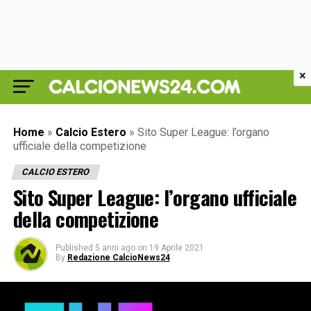
×
Home
»
Calcio Estero
»
Sito Super League: l’organo
ufficiale della competizione
CALCIO ESTERO
Sito Super League: l’organo ufficiale
della competizione
Published
5 anni ago
on
19 Aprile 2021
By
Redazione CalcioNews24