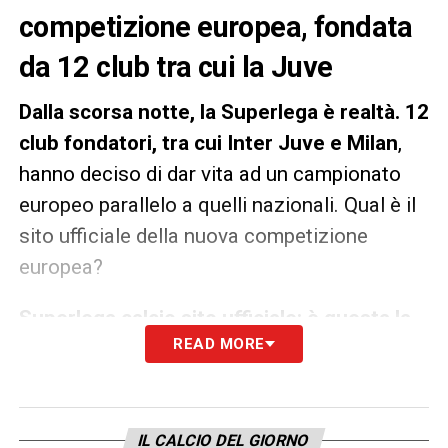
competizione europea, fondata
da 12 club tra cui la Juve
Dalla scorsa notte, la Superlega è realtà. 12
club fondatori, tra cui Inter Juve e Milan
,
hanno deciso di dar vita ad un campionato
europeo parallelo a quelli nazionali. Qual è il
sito ufficiale della nuova competizione
europea?
Superlega calcio sito ufficiale
: è questa la
READ MORE
pagina web ufficiale della competizione
,
dove nella notte tra il 18 e il 19 aprile è stato
pubblicato il comunicato che ufficializzava la
costituzione del nuovo campionato.
IL CALCIO DEL GIORNO