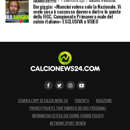
1 settimana ago
Alberto Petrosilli
HANNO DETTO
Bargiggia: «Mancini voleva solo la Nazionale. Vi
svelo cosa è successo davvero dietro le quinte
della FIGC. Campionato Primavera male del
calcio italiano» ESCLUSIVA e VIDEO
SCARICA L’APP DI CALCIO NEWS 24
CONTATTI
REDAZIONE
PRIVACY POLICY E TRATTAMENTO DEI DATI PERSONALI
INFORMATIVA ESTESA SUI COOKIE (COOKIE POLICY)
NETWORK SPORT REVIEW