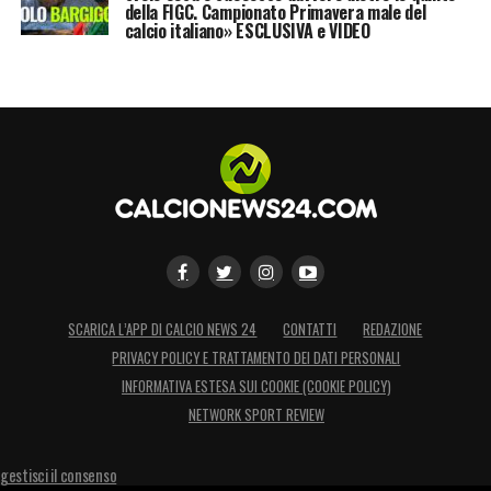
della FIGC. Campionato Primavera male del
FIORENTINA (Italia)
calcio italiano» ESCLUSIVA e VIDEO
Gli accoppiamenti per le semifinali
Aston Villa/Lille vs Olympiacos (Grecia) –
Fenerbahce (Turchia)
Viktoria Plzen (Repubblica Ceca) –
FIORENTINA (Italia)
vs Club Brugge (Belgio) –
PAOK (Grecia)
LA PLAYLIST DELLE NOSTRE TOP NEWS
SCARICA L’APP DI CALCIO NEWS 24
CONTATTI
REDAZIONE
PRIVACY POLICY E TRATTAMENTO DEI DATI PERSONALI
INFORMATIVA ESTESA SUI COOKIE (COOKIE POLICY)
NETWORK SPORT REVIEW
gestisci il consenso