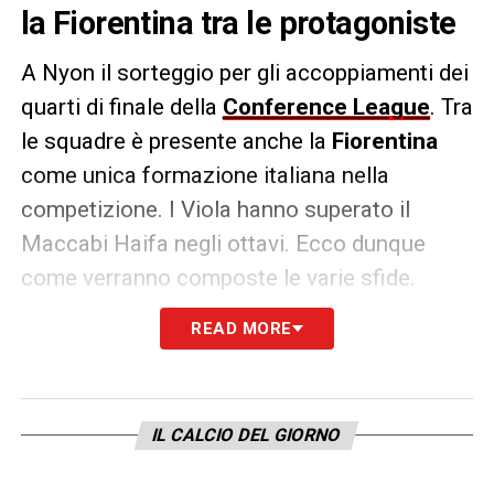
la Fiorentina tra le protagoniste
A Nyon il sorteggio per gli accoppiamenti dei
quarti di finale della
Conference League
. Tra
le squadre è presente anche la
Fiorentina
come unica formazione italiana nella
competizione. I Viola hanno superato il
Maccabi Haifa negli ottavi. Ecco dunque
come verranno composte le varie sfide.
READ MORE
Le squadre qualificate
Aston Villa (ENG)
Bruges (BEL)
IL CALCIO DEL GIORNO
Fenerbahce (TUR)