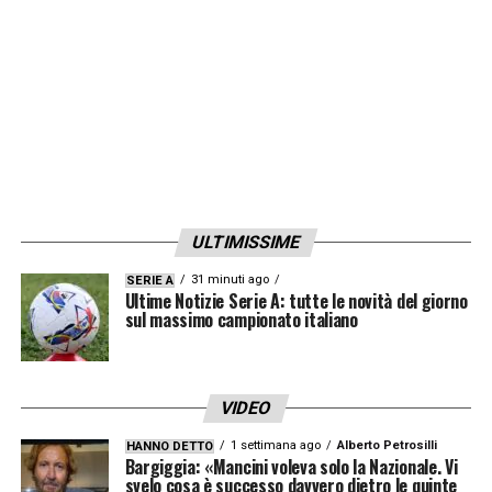
FIORENTINA (ITA)
Lille (FRA)
Olympiacos (GRE)
PAOK Salonicco (GRE)
Viktoria Plzen (CZE)
Gli accoppiamenti dei quarti di finale
ULTIMISSIME
Di seguito tutti gli accoppiamenti relativi ai
quarti di finale con i match in programma l’11
31 minuti ago
SERIE A
Ultime Notizie Serie A: tutte le novità del giorno
aprile e il 18 aprile:
sul massimo campionato italiano
Club Brugge (Belgio) – PAOK (Grecia)
VIDEO
Olympiacos (Grecia) – Fenerbahce (Turchia)
1 settimana ago
Alberto Petrosilli
Aston Villa-Lille
HANNO DETTO
Bargiggia: «Mancini voleva solo la Nazionale. Vi
svelo cosa è successo davvero dietro le quinte
Viktoria Plzen (Repubblica Ceca) –