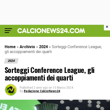
×
Home
»
Archivio
»
2024
»
Sorteggi Conference League,
gli accoppiamenti dei quarti
2024
Sorteggi Conference League, gli
accoppiamenti dei quarti
Published
2 anni ago
on
15 Marzo 2024
By
Redazione CalcioNews24