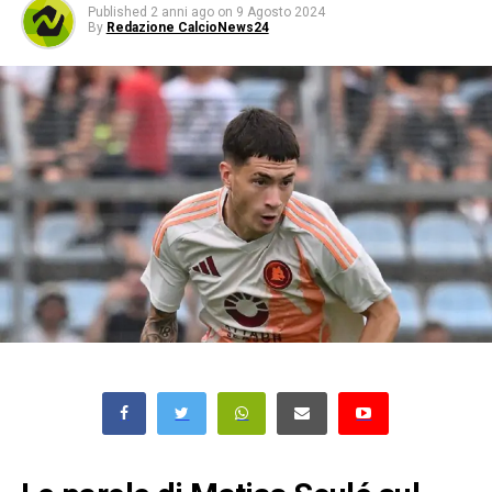
Published
2 anni ago
on
9 Agosto 2024
By
Redazione CalcioNews24