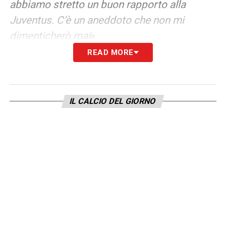
abbiamo stretto un buon rapporto alla
Juventus. C’è un aneddoto che non mi
dimenticherò mai
».
READ MORE
ANEDDOTO
– «
Era l’ultimo anno di Paulo alla
Juve, stava giocando una delle partite fi nali
della stagione. Mancava un quarto d’ora alla
IL CALCIO DEL GIORNO
fi ne quando lo vedo parlare a distanza con
Landucci (il vice allenatore, ndr) mentre
intanto mi indicava. Purtroppo erano finite le
sostituzioni ma Dybala aveva chiesto alla
panchina di farmi entrare perché voleva
giocare con me almeno una volta prima di
lascia la Juve. È un ricordo che resterà
sempre con me, perché mi ha fatto capire