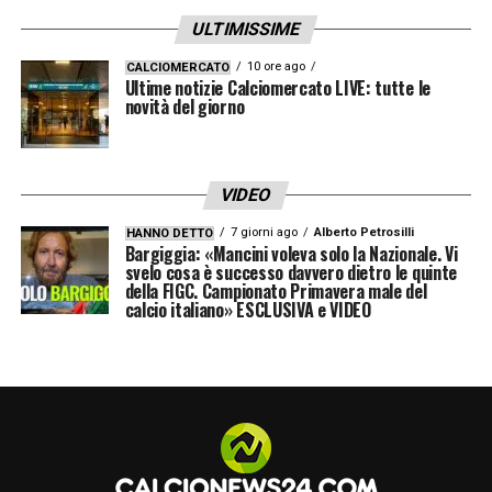
quanto ci tenesse a me, e la sua stima nei
ULTIMISSIME
miei confronti
».
10 ore ago
CALCIOMERCATO
Ultime notizie Calciomercato LIVE: tutte le
REALIZZATO IL SOGNO DI GIOCARE
novità del giorno
INSIEME
– «
Esatto, e ne sono felicissimo.
Quando Paulo ha lasciato la Juve io gli avevo
VIDEO
mandato il messaggio “Spero con tutto il
7 giorni ago
Alberto Petrosilli
HANNO DETTO
cuore di poter un giorno giocare insieme a
Bargiggia: «Mancini voleva solo la Nazionale. Vi
svelo cosa è successo davvero dietro le quinte
te”. Scherzi del destino, tre anni dopo eccoci
della FIGC. Campionato Primavera male del
calcio italiano» ESCLUSIVA e VIDEO
qua insieme
».
INSIEME CON L’ALBICELESTE
– «
Sarebbe
un altro sogno. Ho detto, con grande
rispetto, no a Spalletti per la convocazione
con l’Italia perché io sono a tutti gli effetti