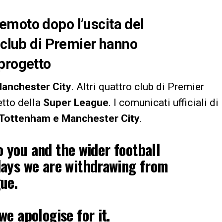
emoto dopo l’uscita del
o club di Premier hanno
progetto
anchester
City
. Altri quattro club di Premier
etto della
Super League
. I comunicati ufficiali di
Tottenham e Manchester City
.
to you and the wider football
ays we are withdrawing from
ue.
e apologise for it.