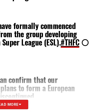
 have formally commenced
from the group developing
 Super League (ESL).
#THFC
⚪️
can confirm that our
 plans to form a European
iscontinued.
EAD MORE