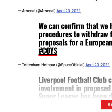
— Arsenal (@Arsenal)
April 20, 2021
We can confirm that we
procedures to withdraw 
proposals for a European
#COYS
— Tottenham Hotspur (@SpursOfficial)
April 20, 2021
Liverpool Football Club 
involvement in proposed
Super League has been d
R
— Liverpool FC (@LFC)
April 20, 2021