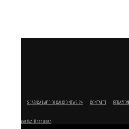
We will not be participa
League.
#MUFC
— Manchester United (@ManUtd)
April 20, 2021
Club statement.
https://
— Manchester City (@ManCity)
April 20, 2021
LA PLAYLIST DELLE NOSTRE TOP NEW
SCARICA L’APP DI CALCIO NEWS 24
CONTATTI
REDAZION
gestisci il consenso