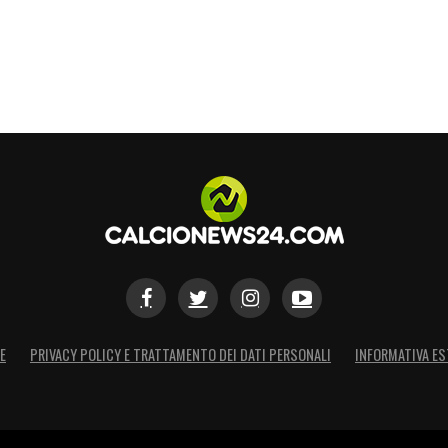
ting in the European Super
t.co/GeNQZn8091
S
E
PRIVACY POLICY E TRATTAMENTO DEI DATI PERSONALI
INFORMATIVA ES