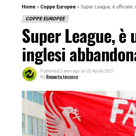
Home
»
Coppe Europee
»
Super League, è ufficiale:
COPPE EUROPEE
Super League, è u
inglesi abbandon
Published
5 anni ago
on
20 Aprile 2021
By
Reparto tecnico