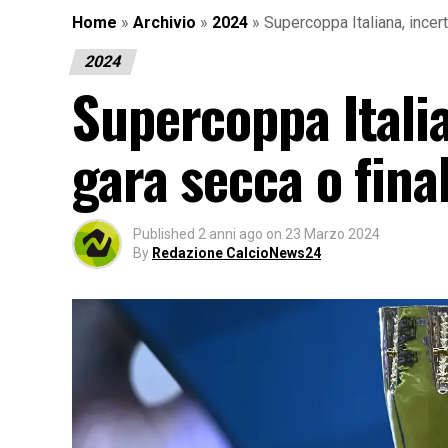
Home
»
Archivio
»
2024
»
Supercoppa Italiana, incert
2024
Supercoppa Italia
gara secca o fina
Published
2 anni ago
on
23 Marzo 2024
By
Redazione CalcioNews24