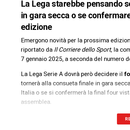
La Lega starebbe pensando se
in gara secca o se confermare 
edizione
Emergono novità per la prossima edizio
riportato da
Il Corriere dello Sport
, la co
7 gennaio 2025, a seconda del numero de
La Lega Serie A dovrà però decidere il
f
tornerà alla consueta finale in gara secc
Italia o se si confermerà la final four vi
assemblea.
LA PLAYLIST DELLE NOSTRE TOP NEW
R