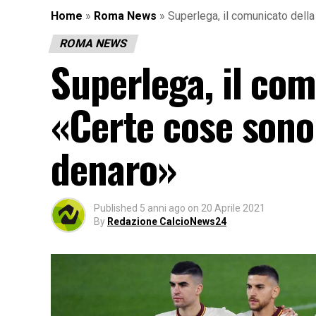
Home
»
Roma News
»
Superlega, il comunicato dell
ROMA NEWS
Superlega, il co
«Certe cose sono
denaro»
Published
5 anni ago
on
20 Aprile 2021
By
Redazione CalcioNews24