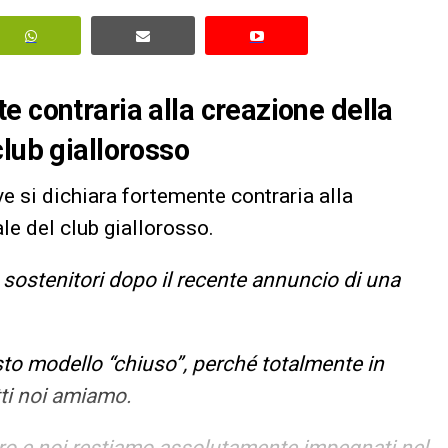
e contraria alla creazione della
club giallorosso
 si dichiara fortemente contraria alla
le del club giallorosso.
 e sostenitori dopo il recente annuncio di una
to modello “chiuso”, perché totalmente in
tti noi amiamo.
ro e noi restiamo assolutamente impegnati nel