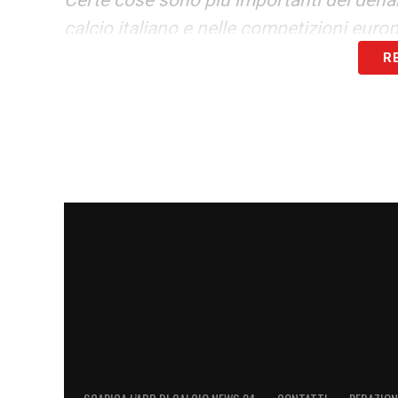
calcio italiano e nelle competizioni europ
R
Non vediamo l’ora di continuare a lavorar
l’ECA e l’UEFA per far crescere e sviluppar
I tifosi e un calcio accessibile a tutti s
essere mai dimenticato».
LA PLAYLIST DELLE NOSTRE TOP NEW