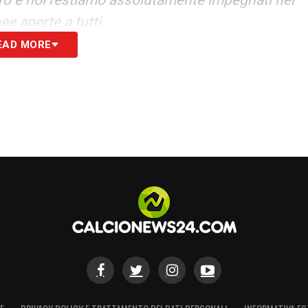
ee aperte a tutti.
EAD MORE
e con la Lega Serie A, la Federazione Italiana,
e il gioco del calcio in Italia e in tutto il mondo.
ono al centro del nostro sport e questo non deve
S