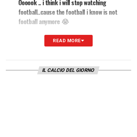
Oooook .. i think i will stop watching
football..cause the football i know is not
football anymore 😭
— Bacary Sagna (@Sagnaofficial)
April
READ MORE
18, 2021
LA PLAYLIST DELLE NOSTRE TOP NEWS
IL CALCIO DEL GIORNO