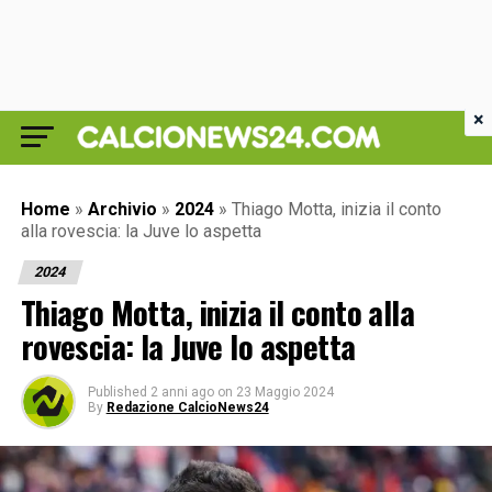
×
Home
»
Archivio
»
2024
»
Thiago Motta, inizia il conto
alla rovescia: la Juve lo aspetta
2024
Thiago Motta, inizia il conto alla
rovescia: la Juve lo aspetta
Published
2 anni ago
on
23 Maggio 2024
By
Redazione CalcioNews24