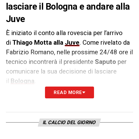
lasciare il Bologna e andare alla
Juve
È iniziato il conto alla rovescia per l’arrivo
di
Thiago Motta alla
Juve
. Come rivelato da
Fabrizio Romano, nelle prossime 24/48 ore il
tecnico incontrerà il presidente
Saputo
per
comunicare la sua decisione di lasciare
il
Bologna
.
READ MORE
L’allenatore ha accettato la proposta della
Juve per un
contratto
fino al 2027 a meno di
5 milioni di euro netti l’anno. Thiago Motta è
IL CALCIO DEL GIORNO
sempre più vicino ai bianconeri.