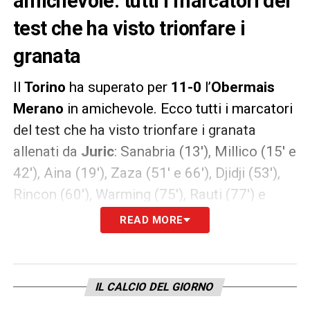
amichevole: tutti i marcatori del
test che ha visto trionfare i
granata
Il
Torino
ha superato per
11-0
l’
Obermais
Merano
in amichevole. Ecco tutti i marcatori
del test che ha visto trionfare i granata
allenati da
Juric
: Sanabria (13′), Millico (15′ e
42′), Aina (19′), Zaza (51′ e 66′), Djidji (53′),
Rincon (60′), Warming (75′), Rauti (77′) e
Ansaldi (86′).
READ MORE
LA PLAYLIST DELLE NOSTRE TOP NEWS
IL CALCIO DEL GIORNO