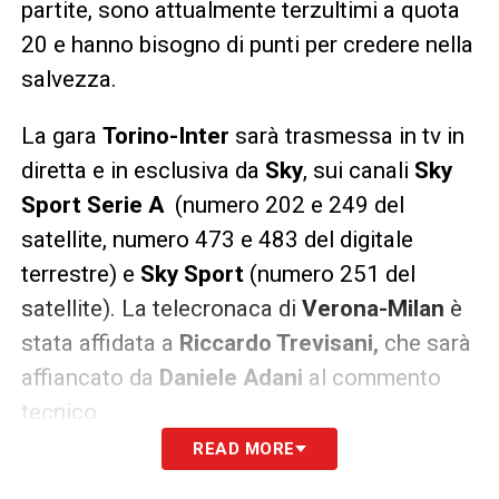
partite, sono attualmente terzultimi a quota
20 e hanno bisogno di punti per credere nella
salvezza.
La gara
Torino-Inter
sarà trasmessa in tv in
diretta e in esclusiva da
Sky
, sui canali
Sky
Sport
Serie A
(numero 202 e 249 del
satellite, numero 473 e 483 del digitale
terrestre) e
Sky Sport
(numero 251 del
satellite). La telecronaca di
Verona-Milan
è
stata affidata a
Riccardo Trevisani,
che sarà
affiancato da
Daniele Adani
al commento
tecnico.
READ MORE
Gli abbonati alla piattaforma satellitare