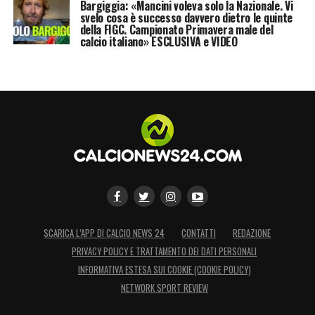
Bargiggia: «Mancini voleva solo la Nazionale. Vi
svelo cosa è successo davvero dietro le quinte
della FIGC. Campionato Primavera male del
calcio italiano» ESCLUSIVA e VIDEO
SCARICA L’APP DI CALCIO NEWS 24
CONTATTI
REDAZIONE
PRIVACY POLICY E TRATTAMENTO DEI DATI PERSONALI
INFORMATIVA ESTESA SUI COOKIE (COOKIE POLICY)
NETWORK SPORT REVIEW