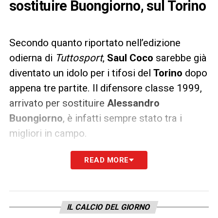
sostituire Buongiorno, sul Torino
Secondo quanto riportato nell’edizione
odierna di
Tuttosport
,
Saul Coco
sarebbe già
diventato un idolo per i tifosi del
Torino
dopo
appena tre partite. Il difensore classe 1999,
arrivato per sostituire
Alessandro
Buongiorno
, è infatti sempre stato tra i
migliori in campo.
Il gol vittoria contro il
Venezia
e l’immagine
READ MORE
mentre addenta una fetta di pizza
all’aeroporto hanno poi contribuito ad
aumentare subito la sua popolarità in
IL CALCIO DEL GIORNO