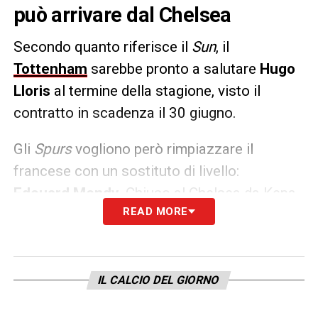
può arrivare dal Chelsea
Secondo quanto riferisce il
Sun
, il
Tottenham
sarebbe pronto a salutare
Hugo
Lloris
al termine della stagione, visto il
contratto in scadenza il 30 giugno.
Gli
Spurs
vogliono però rimpiazzare il
francese con un sostituto di livello:
Edouard Mendy
. Chiuso al Chelsea da Kepa,
READ MORE
il senegalese accetterebbe di buon grado il
passaggio all’altro club di Londra.
LA PLAYLIST DELLE NOSTRE TOP NEWS
IL CALCIO DEL GIORNO