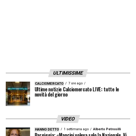
disgrazia»
alcuni dei commenti più accaldati.
LA PLAYLIST DELLE NOSTRE TOP NEWS
ULTIMISSIME
7 ore ago
CALCIOMERCATO
Ultime notizie Calciomercato LIVE: tutte le
novità del giorno
VIDEO
1 settimana ago
Alberto Petrosilli
HANNO DETTO
Bargiggia: «Mancini voleva solo la Nazionale. Vi