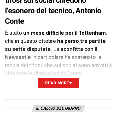
tifosi sui social chiedono
l’esonero del tecnico, Antonio
Conte
É stato
un mese difficile per il Tottenham
,
che in questo ottobre
ha perso tre partite
su sette disputate
. La
sconfitta con il
Newcastle
in particolare ha scatenato la
rabbia dei tifosi, che sui social sono arrivati a
chiedere le dimissioni di Conte
.
READ MORE
«
Conte è una vergogna
», «
Abbiamo alcuni
dei migliori giocatori di calcio del mondo e
lui chiede loro di giocare come Burnley. Ma
IL CALCIO DEL GIORNO
gioca per vincere, s*****o», «É una