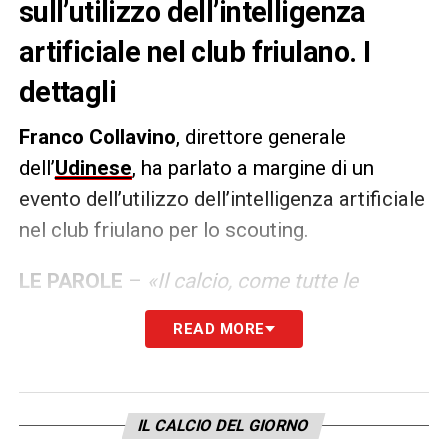
sull’utilizzo dell’intelligenza
artificiale nel club friulano. I
dettagli
Franco Collavino
, direttore generale
dell’
Udinese
, ha parlato a margine di un
evento dell’utilizzo dell’intelligenza artificiale
nel club friulano per lo scouting.
LE PAROLE
–
«Il calcio, come tutte le
aziende, ha davanti una grande sfida per fare
READ MORE
un salto in avanti nel futuro. L’intelligenza
artificiale, in ambiti come l’analisi dati e lo
scouting, può dare un supporto importante
IL CALCIO DEL GIORNO
nell’indicizzazione dei dati e nella ricerca di