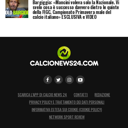
Bargiggia: «Mancini voleva solo la Nazionale. Vi
svelo cosa è successo davvero dietro le quinte
della FIGC. Campionato Primavera male del
calcio italiano» ESCLUSIVA e VIDEO
SCARICA L’APP DI CALCIO NEWS 24
CONTATTI
REDAZIONE
PRIVACY POLICY E TRATTAMENTO DEI DATI PERSONALI
INFORMATIVA ESTESA SUI COOKIE (COOKIE POLICY)
NETWORK SPORT REVIEW