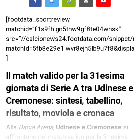
[footdata_sportreview
matchid=”f1s9fhign5thw9gf8te04whsk”
src=”//calcionews24.footdata.com/snippet/m
matchId=5fb8e29e1iwvr8ejh5lb9u7f8&displayT
]
Il match valido per la 31esima
giornata di Serie A tra Udinese e
Cremonese: sintesi, tabellino,
risultato, moviola e cronaca
Alla
Dacia Arena,
Udinese e Cremonese
si
affrontano nel match valido per la 31esima