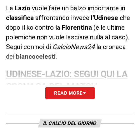
La
Lazio
vuole fare un balzo importante in
classifica
affrontando invece
l’Udinese
che
dopo il ko contro la
Fiorentina
(e le ultime
polemiche non vuole lasciare nulla al caso).
Segui con noi di
CalcioNews24
la cronaca
dei
biancocelesti
.
UDINESE-LAZIO: SEGUI QUI LA
CRONACA DEL MATCH
READ MORE
LA PLAYLIST DELLE NOSTRE TOP NEWS
IL CALCIO DEL GIORNO