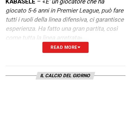
KABASELE
– «
E’ un giocatore che ha
giocato 5-6 anni in Premier League, può fare
tutti i ruoli della linea difensiva, ci garantisce
esperienza. Ha fatto una gran partita, così
come tutta la linea arretrata
».
READ MORE
ATTACCO
– «
Stanno lavorando bene,
dobbiamo migliorare sull’incisività. Lucca e
Thauvin erano stanchi e li ho dovuti
IL CALCIO DEL GIORNO
sostituire. Era diminuito l’impeto nel finale.
Dobbiamo lavorare sull’incisività
».
CENTROCAMPO
– «
Sono fondamentali nel
nostro modo di giocare, ne ho 4 con
caratteristiche diverse, mi danno possibilità
di cambiare modo di gioco. La loro spinta