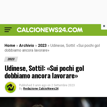
×
Home
»
Archivio
»
2023
»
Udinese, Sottil: «Sui pochi gol
dobbiamo ancora lavorare»
2023
Udinese, Sottil: «Sui pochi gol
dobbiamo ancora lavorare»
Published
3 anni ago
on
2 Settembre 2023
By
Redazione CalcioNews24