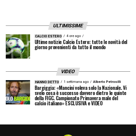
deve essere sempre continua, anche se a
livello fisico richiede molto dispendio
».
ULTIMISSIME
LA PLAYLIST DELLE NOSTRE TOP NEWS
4 ore ago
CALCIO ESTERO
Ultime notizie Calcio Estero: tutte le novità del
giorno provenienti da tutto il mondo
VIDEO
1 settimana ago
Alberto Petrosilli
HANNO DETTO
Bargiggia: «Mancini voleva solo la Nazionale. Vi
svelo cosa è successo davvero dietro le quinte
della FIGC. Campionato Primavera male del
calcio italiano» ESCLUSIVA e VIDEO