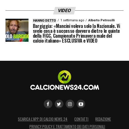
VIDEO
1 settimana ago
Alberto Petrosilli
HANNO DETTO
Bargiggia: «Mancini voleva solo la Nazionale. Vi
svelo cosa è successo davvero dietro le quinte
della FIGC. Campionato Primavera male del
calcio italiano» ESCLUSIVA e VIDEO
SCARICA L’APP DI CALCIO NEWS 24
CONTATTI
REDAZIONE
PRIVACY POLICY E TRATTAMENTO DEI DATI PERSONALI