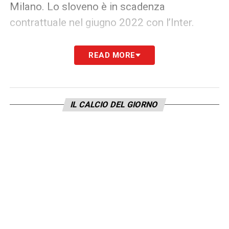
Milano. Lo sloveno è in scadenza
contrattuale nel giugno 2022 con l’Inter.
Ore 11:30
Fiorentina, pronta l’offerta di
READ MORE
rinnovo per Vlahovic: le cifre –
il rinnovo
di Vlahovic con la Fiorentina sarebbe fino al
2026 con l’attaccante che aumenterebbe il
IL CALCIO DEL GIORNO
proprio ingaggio da 700.000 euro a 3 milioni
di euro più bonus. Nel contratto potrebbe
essere inserita una clausola rescissoria che
si avvicina ai 100 milioni di euro.
Ore 11.05 –
Napoli, rinnovo Insigne:
nessun segnale dalla dirigenza, l’estero
chiama –
Lorenzo Insigne aspetta una