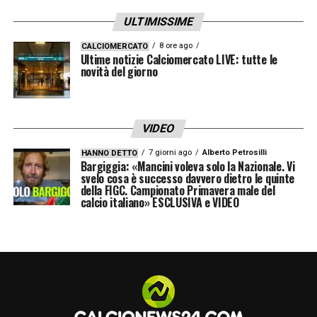
chiamata del Napoli il rinnovo, telefonata
ULTIMISSIME
però che non è ancora arrivata.
La notizia
8 ore ago
CALCIOMERCATO
Ultime notizie Calciomercato LIVE: tutte le
Ore 10.30 –
Sassuolo, Italiano il preferito
novità del giorno
per la panchina: lo Spezia non molla –
Per il
dopo De Zerbi, il Sassuolo vorrebbe puntare
tutto su Vincenzo Italiano.
Le ultime
VIDEO
7 giorni ago
Alberto Petrosilli
HANNO DETTO
Ore 10.00 –
Juventus, novità su Allegri: i
Bargiggia: «Mancini voleva solo la Nazionale. Vi
svelo cosa è successo davvero dietro le quinte
bianconeri virano con decisione
della FIGC. Campionato Primavera male del
calcio italiano» ESCLUSIVA e VIDEO
sull’allenatore –
La posizione di Andrea
Pirlo alla Juventus è sempre più in bilico, i
bianconeri avrebbero virato con decisione su
Allegri.
La notizia