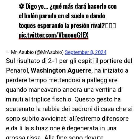
⚽️ Digo yo… ¿qué más dará hacerlo con
el balón parado en el suelo o dando
toques esperando la presión rival?🤷🏻‍♂️
pic.twitter.com/VbuoeqGfEX
— Mr. Asubío (@MrAsubio)
September 8, 2024
Sul risultato di 2-1 per gli ospiti il portiere del
Penarol,
Washington Aguerre
, ha iniziato a
perdere tempo mettendosi a palleggiare
quando mancavano ancora una ventina di
minuti al triplice fischio. Questo gesto ha
scatenato la rabbia dei padroni di casa che si
sono subito avvicinati all’estremo difensore
e da lì la situazione è degenerata in una
grossa rissa. Alla fine sono dovute