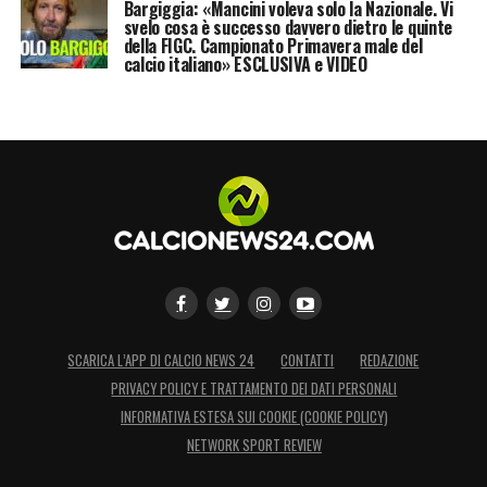
Bargiggia: «Mancini voleva solo la Nazionale. Vi
svelo cosa è successo davvero dietro le quinte
della FIGC. Campionato Primavera male del
calcio italiano» ESCLUSIVA e VIDEO
SCARICA L’APP DI CALCIO NEWS 24
CONTATTI
REDAZIONE
PRIVACY POLICY E TRATTAMENTO DEI DATI PERSONALI
INFORMATIVA ESTESA SUI COOKIE (COOKIE POLICY)
NETWORK SPORT REVIEW