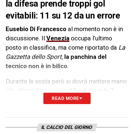
la difesa prende troppi gol
evitabili: 11 su 12 da un errore
Eusebio Di Francesco
al momento non è in
discussione. Il
Venezia
occupa l’ultimo
posto in classifica, ma come riportato da
La
Gazzetta dello Sport
,
la panchina del
tecnico non è in bilico
.
Durante la sosta però si dovrà mettere mano
alla difesa dei lagunari:
12 gol presi in 7
READ MORE
partite sono tanti, ma non troppi
– non è la
peggiore difesa del campionato – ma quello
che preoccupa è che
11 di questi sono
assolutamente evitabili
: tre sono arrivati su
IL CALCIO DEL GIORNO