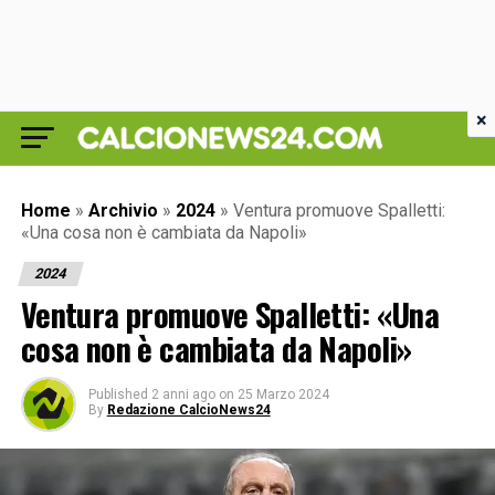
×
Home
»
Archivio
»
2024
»
Ventura promuove Spalletti:
«Una cosa non è cambiata da Napoli»
2024
Ventura promuove Spalletti: «Una
cosa non è cambiata da Napoli»
Published
2 anni ago
on
25 Marzo 2024
By
Redazione CalcioNews24