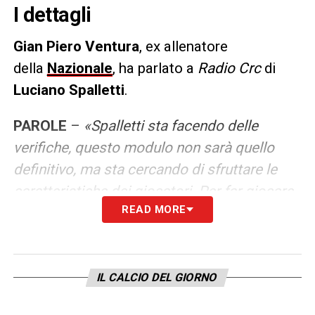
I dettagli
Gian Piero Ventura
, ex allenatore
della
Nazionale
, ha parlato a
Radio Crc
di
Luciano Spalletti
.
PAROLE
–
«Spalletti sta facendo delle
verifiche, questo modulo non sarà quello
definitivo, ma sta cercando di sfruttare le
caratteristiche dei giocatori. Per far giocare
READ MORE
Dimarco è chiaro che devi giocare a 3 o a 5,
se devi sfruttare Bellanova idem per cui
credo voglia cavalcare un pò le qualità di chi
ha. Anche Zaniolo che Spalletti vede molto
IL CALCIO DEL GIORNO
proverà a metterlo nella condizione ideale. Il