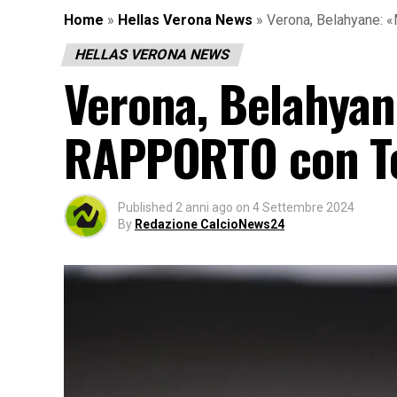
Home
»
Hellas Verona News
»
Verona, Belahyane: 
HELLAS VERONA NEWS
Verona, Belahyan
RAPPORTO con T
Published
2 anni ago
on
4 Settembre 2024
By
Redazione CalcioNews24