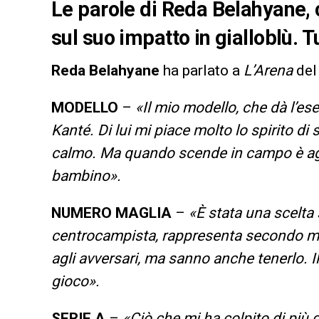
Le parole di Reda Belahyane, 
sul suo impatto in gialloblù. Tu
Reda Belahyane
ha parlato a
L’Arena
del
MODELLO
–
«Il mio modello, che dà l’es
Kanté. Di lui mi piace molto lo spirito 
calmo. Ma quando scende in campo è agg
bambino».
NUMERO MAGLIA
–
«È stata una scelta
centrocampista, rappresenta secondo me i 
agli avversari, ma sanno anche tenerlo. I
gioco».
SERIE A
–
«Ciò che mi ha colpito di più de