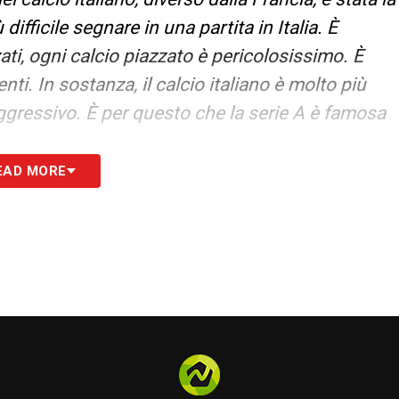
difficile segnare in una partita in Italia. È
ati, ogni calcio piazzato è pericolosissimo. È
nti. In sostanza, il calcio italiano è molto più
aggressivo. È per questo che la serie A è famosa
EAD MORE
 prestazione fatta a Genova. Sono anche
cia, spero di diventare quello che lui pensa che
cura di me fin dall’inizio, Jackson Tchatchoua. È
nde di me. È stato come un fratello maggiore per