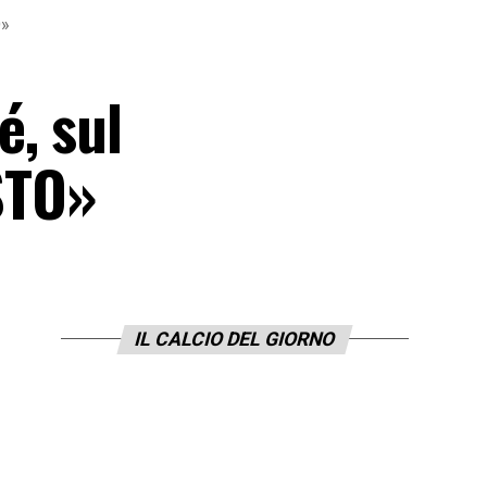
O»
é, sul
STO»
IL CALCIO DEL GIORNO