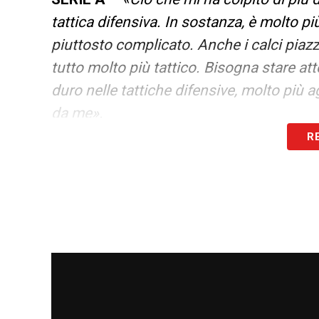
tattica difensiva. In sostanza, è molto più 
piuttosto complicato. Anche i calci piazz
tutto molto più tattico. Bisogna stare atte
duro nelle tattiche difensive, molto più 
da me».
R
ZANETTI
–
«Sono soddisfatto della mia
contento che il mister mi stia dando fidu
io sia. Farò tutto il possibile».
MENTORE
–
«Il mio mentore, si è preso 
arrivato a Verona prima di me, è più gra
me».