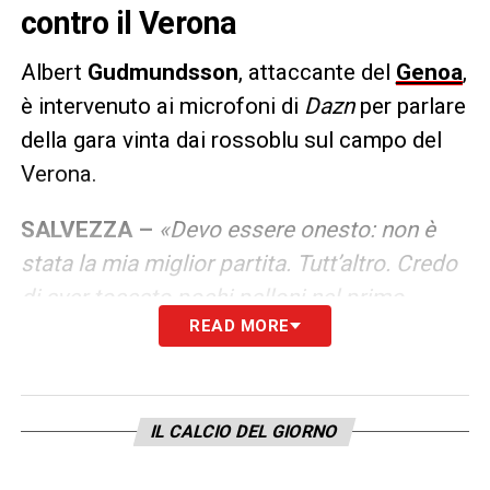
contro il Verona
Albert
Gudmundsson
, attaccante del
Genoa
,
è intervenuto ai microfoni di
Dazn
per parlare
della gara vinta dai rossoblu sul campo del
Verona.
SALVEZZA –
«Devo essere onesto: non è
stata la mia miglior partita. Tutt’altro. Credo
di aver toccato pochi palloni nel primo
READ MORE
tempo e che tutta la squadra non stava
facendo una grande gara. Poi, però, siamo
riusciti a pareggiare a fine primo tempo e
questo ci ha permesso di trovare spazi nella
IL CALCIO DEL GIORNO
ripresa fino al gol della vittoria che mi ha