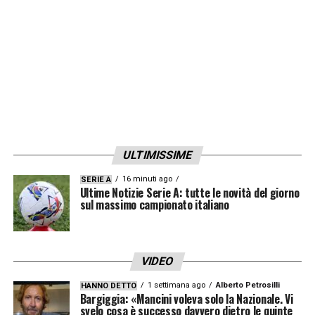
regalato una bella soddisfazione. Guardando
la classifica, potremmo dire che siamo salvi
e che abbiamo raggiunto con anticipo e con
merito il nostro obiettivo
Questo non vuol
dire che, dalla prossima, scenderemo in
campo con minori motivazioni. Siamo il
Genoa e abbiamo l’obbligo di dare sempre il
ULTIMISSIME
massimo. Il mio futuro? Non mi sono fatto
condizionare dalle voci di mercato. Vedremo
16 minuti ago
SERIE A
Ultime Notizie Serie A: tutte le novità del giorno
cosa accadrà».
sul massimo campionato italiano
LA PLAYLIST DELLE NOSTRE TOP NEWS
VIDEO
1 settimana ago
Alberto Petrosilli
HANNO DETTO
Bargiggia: «Mancini voleva solo la Nazionale. Vi
svelo cosa è successo davvero dietro le quinte