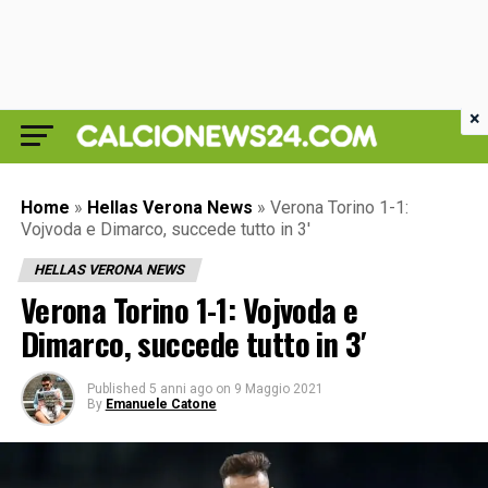
×
Home
»
Hellas Verona News
»
Verona Torino 1-1:
Vojvoda e Dimarco, succede tutto in 3′
HELLAS VERONA NEWS
Verona Torino 1-1: Vojvoda e
Dimarco, succede tutto in 3′
Published
5 anni ago
on
9 Maggio 2021
By
Emanuele Catone