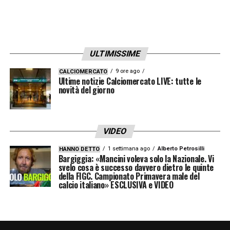
Zaccagni arriva al tiro, ma Sirigu è ancora
presente.
ULTIMISSIME
TERMINA IL PRIMO TEMPO
9 ore ago
CALCIOMERCATO
Ultime notizie Calciomercato LIVE: tutte le
COMINCIA IL SECONDO TEMPO
novità del giorno
46′ Occasione Verona –
Subito Zaccagni
che entra in area, sterza e calcia col destro
VIDEO
sul primo palo. Sirigu attento coi piedi.
1 settimana ago
Alberto Petrosilli
HANNO DETTO
Bargiggia: «Mancini voleva solo la Nazionale. Vi
57′ Doppio cambio Verona –
Escono
svelo cosa è successo davvero dietro le quinte
della FIGC. Campionato Primavera male del
Zaccagni e Salcedo, dentro Colley e
calcio italiano» ESCLUSIVA e VIDEO
Lasagna.
58′ Doppio cambio Torino –
Fuori Verdi e