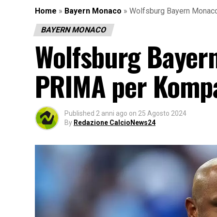
Home
»
Bayern Monaco
»
Wolfsburg Bayern Monaco
BAYERN MONACO
Wolfsburg Bayer
PRIMA per Kompan
Published
2 anni ago
on
25 Agosto 2024
By
Redazione CalcioNews24