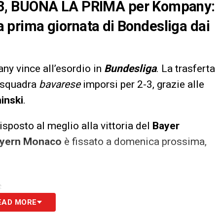
-3, BUONA LA PRIMA per Kompany:
lla prima giornata di Bondesliga dai
ny vince all’esordio in
Bundesliga
. La trasferta
a squadra
bavarese
imporsi per 2-3, grazie alle
inski
.
risposto al meglio alla vittoria del
Bayer
yern Monaco
è fissato a domenica prossima,
S
EAD MORE