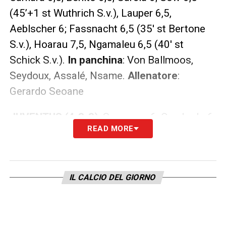
(45’+1 st Wuthrich S.v.), Lauper 6,5,
Aeblscher 6; Fassnacht 6,5 (35′ st Bertone
S.v.), Hoarau 7,5, Ngamaleu 6,5 (40′ st
Schick S.v.).
In panchina
: Von Ballmoos,
Seydoux, Assalé, Nsame.
Allenatore
:
Gerardo Seoane
JUVENTUS (4-3-3)
: Szczesny 6; Cuadrado 6
READ MORE
(23′ pt Alex Sandro 5), Rugani 6, Bonucci 5,
De Sciglio 6 (27′ st Dybala 6,5); Pjanic 5 (20′
st Emre Can 6), Bentancur 6 Bernardeschi 5;
IL CALCIO DEL GIORNO
Douglas Costa 6, Mandzukic 5,5, Cristiano
Ronaldo 5,5.
In panchina
: Perin, Chiellini,
Matuidi, Kean.
Allenatore
: Massimiliano