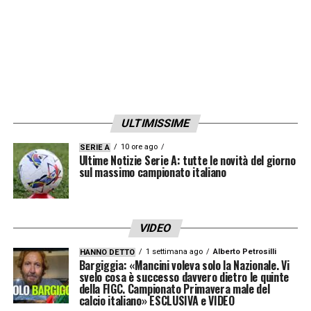
Allegri
ARBITRO
: Tobias Stieler (GER)
NOTE
:
AMMONITI
: Camara, Garcia, Wolfli (Y);
Bernardeschi, (J)
ULTIMISSIME
YOUNG BOYS – IL MIGLIORE
10 ore ago
SERIE A
Ultime Notizie Serie A: tutte le novità del giorno
HOARAU 7,5 –
Non più giovanissimo (34
sul massimo campionato italiano
anni) ma sa fare ancora male. Prima batte
Szczesny su rigore, poi beffa Bonucci e
batte nuovamente il portiere polacco con un
VIDEO
sinistro chirurgico.
1 settimana ago
Alberto Petrosilli
HANNO DETTO
Bargiggia: «Mancini voleva solo la Nazionale. Vi
svelo cosa è successo davvero dietro le quinte
YOUNG BOYS – IL MIGLIORE
della FIGC. Campionato Primavera male del
calcio italiano» ESCLUSIVA e VIDEO