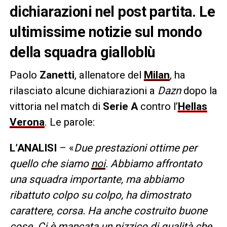
dichiarazioni nel post partita. Le
ultimissime notizie sul mondo
della squadra gialloblù
Paolo
Zanetti
, allenatore del
Milan
, ha
rilasciato alcune dichiarazioni a
Dazn
dopo la
vittoria nel match di
Serie A
contro l’
Hellas
Verona
. Le parole:
L’ANALISI
– «
Due prestazioni ottime per
quello che siamo
noi
. Abbiamo affrontato
una squadra importante, ma abbiamo
ribattuto colpo su colpo, ha dimostrato
carattere, corsa. Ha anche costruito buone
cose. Ci è mancata un pizzico di qualità che