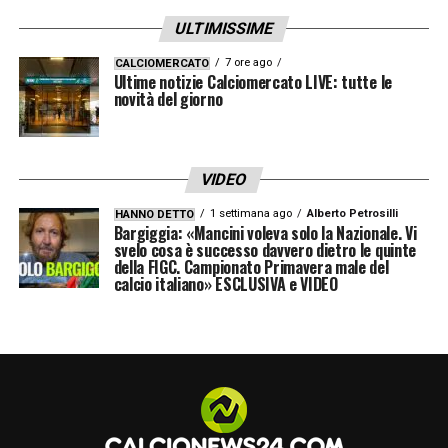
comunicativi ben chiari. Adesso vedo la
ULTIMISSIME
squadra diverso, vedo una squadra in campo
7 ore ago
CALCIOMERCATO
che lotta, lavora insieme e questo secondo
Ultime notizie Calciomercato LIVE: tutte le
novità del giorno
me è l’aspetto più importante
».
LA PLAYLIST DELLE NOSTRE TOP NEWS
VIDEO
1 settimana ago
Alberto Petrosilli
HANNO DETTO
Bargiggia: «Mancini voleva solo la Nazionale. Vi
svelo cosa è successo davvero dietro le quinte
della FIGC. Campionato Primavera male del
calcio italiano» ESCLUSIVA e VIDEO