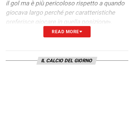
il gol ma è più pericoloso rispetto a quando
giocava largo perché per caratteristiche
preferisce giocare in quella posizione
».
READ MORE
COME COMUNICA CON IL GRUPPO CHE
PARLA TANTE LINGUE DIVERSE
– «
Lavoro
IL CALCIO DEL GIORNO
non semplice, a livello comunicativo ci vuole
tempo. Io con l’inglese un po’ me la cavo, ma
con qualcuno neanche basta. Poi è
importante il linguaggio del campo, stare
insieme, giocare insieme tante partite,
allenarsi, questo è il segreto. Abbiamo fatto
fatica in passato sia per gli automatismi che
non arrivano che perché avevamo problemi