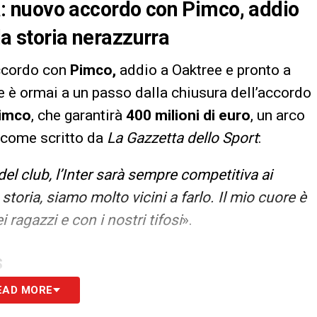
cia: nuovo accordo con Pimco, addio
la storia nerazzurra
accordo con
Pimco,
addio a Oaktree e pronto a
nte è ormai a un passo dalla chiusura dell’accordo
Pimco
, che garantirà
400 milioni di euro
, un arco
o come scritto da
La Gazzetta dello Sport
:
el club, l’Inter sarà sempre competitiva ai
 storia, siamo molto vicini a farlo. Il mio cuore è
i ragazzi e con i nostri tifosi
».
S
EAD MORE