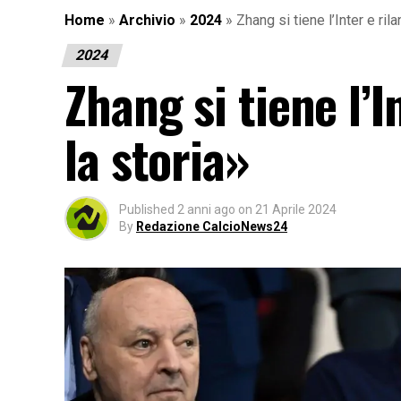
Home
»
Archivio
»
2024
»
Zhang si tiene l’Inter e ril
2024
Zhang si tiene l’
la storia»
Published
2 anni ago
on
21 Aprile 2024
By
Redazione CalcioNews24