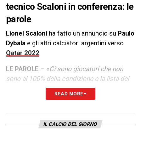
tecnico Scaloni in conferenza: le
parole
Lionel Scaloni
ha fatto un annuncio su
Paulo
Dybala
e gli altri calciatori argentini verso
Qatar 2022
.
LE PAROLE –
«
Ci sono giocatori che non
sono al 100% della condizione e la lista dei
convocati potrebbe cambiare. Vediamo
».
READ MORE
LA PLAYLIST DELLE NOSTRE TOP NEWS
IL CALCIO DEL GIORNO