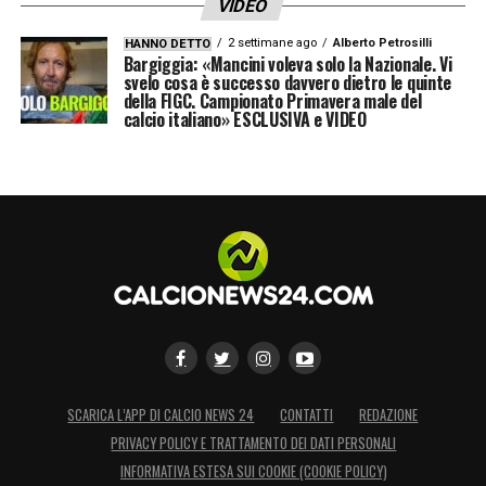
VIDEO
2 settimane ago
Alberto Petrosilli
HANNO DETTO
Bargiggia: «Mancini voleva solo la Nazionale. Vi
svelo cosa è successo davvero dietro le quinte
della FIGC. Campionato Primavera male del
calcio italiano» ESCLUSIVA e VIDEO
SCARICA L’APP DI CALCIO NEWS 24
CONTATTI
REDAZIONE
PRIVACY POLICY E TRATTAMENTO DEI DATI PERSONALI
INFORMATIVA ESTESA SUI COOKIE (COOKIE POLICY)