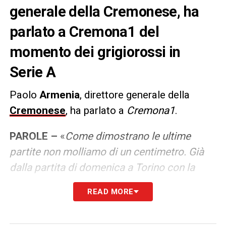
generale della Cremonese, ha
parlato a Cremona1 del
momento dei grigiorossi in
Serie A
Paolo
Armenia
, direttore generale della
Cremonese
, ha parlato a
Cremona1
.
PAROLE –
«
Come dimostrano le ultime
partite non molliamo di un centimetro. Già
dalla partita di domenica a Torino con la
Juventus speriamo di ottenere un risultato
READ MORE
importante come a Milano settimana
scorsa. La classifica in questo momento è