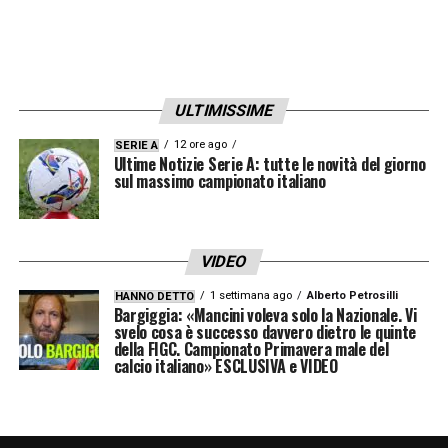
check, non c’è nulla
87 Tunnel Lookman in fase difensiva, è la
sua serata
ULTIMISSIME
87 Scalvini gran diagonale in area
12 ore ago
SERIE A
Ultime Notizie Serie A: tutte le novità del giorno
sul massimo campionato italiano
86 Olè dei tifosi dell’Atalanta
85 Tella crossa rapido, Ruggeri devia in
VIDEO
corner
1 settimana ago
Alberto Petrosilli
HANNO DETTO
Bargiggia: «Mancini voleva solo la Nazionale. Vi
83 Kovar deve uscire con i piedi per
svelo cosa è successo davvero dietro le quinte
della FIGC. Campionato Primavera male del
anticipare Touré che stava approfittando di
calcio italiano» ESCLUSIVA e VIDEO
un retropassaggio corto
82
SOSTITUZIONI
Hateboer per Zappacosta