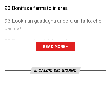
93 Boniface fermato in area
93 Lookman guadagna ancora un fallo: che
partita!
92 Si alzano i cori del popolo nerazzurro
READ MORE
91
OCCASIONE BAYER
Hlozek raccoglie
respinta e da fuori sfiora il gol
IL CALCIO DEL GIORNO
90 4 i minuti di recupero
90
SOSTITUZIONE
Toloi per Ruggeri
89 Hlozek chiede un rigore per una leggera
spinta in area di Scalvini, potential penalty