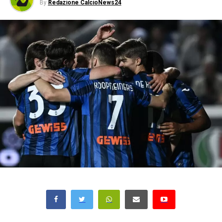
By
Redazione CalcioNews24