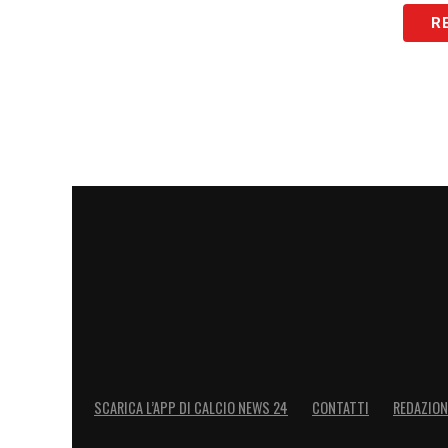
R
SCARICA L’APP DI CALCIO NEWS 24
CONTATTI
REDAZION