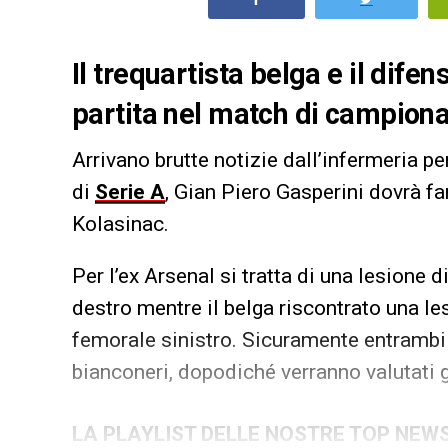
Il trequartista belga e il dif
partita nel match di campiona
Arrivano brutte notizie dall’infermeria per
di
Serie A
, Gian Piero Gasperini dovrà f
Kolasinac.
Per l’ex Arsenal si tratta di una lesione
destro mentre il belga riscontrato una l
femorale sinistro. Sicuramente entrambi
bianconeri, dopodiché verranno valutati g
LA PLAYLIST DELLE NOSTRE TOP NEW