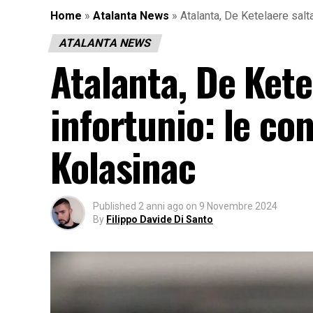
Home
»
Atalanta News
»
Atalanta, De Ketelaere salta
ATALANTA NEWS
Atalanta, De Kete
infortunio: le con
Kolasinac
Published
2 anni ago
on
9 Novembre 2024
By
Filippo Davide Di Santo