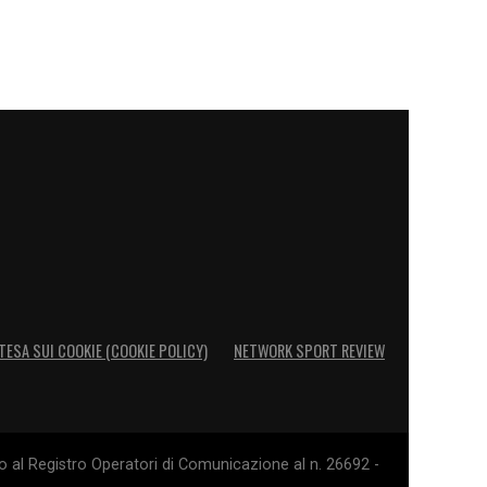
TESA SUI COOKIE (COOKIE POLICY)
NETWORK SPORT REVIEW
o al Registro Operatori di Comunicazione al n. 26692 -