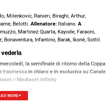
, Milenkovic, Ranieri, Biraghi; Arthur,
ame; Belotti.
Allenatore:
Italiano.
A
omuzzo, Martinez Quarta, Kayode, Faraoni,
 Bonaventura, Infantino, Barak, Ikoné, Sottil.
 vederla
 mercoledì, la semifinale di ritorno della Coppa
arà trasmessa
in chiaro e in esclusiva su Canale
iaset
e
Mediaset Infinity
.
S
EAD MORE