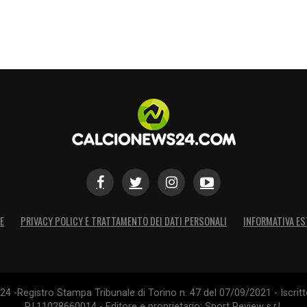
E
PRIVACY POLICY E TRATTAMENTO DEI DATI PERSONALI
INFORMATIVA ES
4 -Registro Stampa Tribunale di Torino n. 47 del 07/09/2021 - Iscritt
P.I.11028660014 - Editore e proprietario: Sport Review s.r.l.