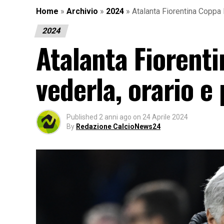
Home
»
Archivio
»
2024
»
Atalanta Fiorentina Coppa I
2024
Atalanta Fiorenti
vederla, orario e
Published
2 anni ago
on
24 Aprile 2024
By
Redazione CalcioNews24