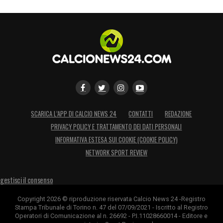
SCARICA L’APP DI CALCIO NEWS 24
CONTATTI
REDAZIONE
PRIVACY POLICY E TRATTAMENTO DEI DATI PERSONALI
INFORMATIVA ESTESA SUI COOKIE (COOKIE POLICY)
NETWORK SPORT REVIEW
gestisci il consenso
Copyright 2026 © riproduzione riservata Calcio News 24 -Registro
Stampa Tribunale di Torino n. 47 del 07/09/2021 - Iscritto al Registro
Operatori di Comunicazione al n. 26692 - P.I.11028660014 - Editore e