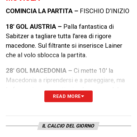
COMINCIA LA PARTITA –
FISCHIO D’INIZIO
18′ GOL AUSTRIA –
Palla fantastica di
Sabitzer a tagliare tutta l’area di rigore
macedone. Sul filtrante si inserisce Lainer
che al volo sblocca la partita.
28′ GOL MACEDONIA –
Ci mette 10′ la
Macedonia a riprendersi e a pareggiare, ma
lo fa grazie a un pasticcio clamoroso del
READ MORE
portiere austriaco Bachmann che si lascia
sfuggire dalle mani dopo un’uscita a terra.
Pandev è lì, sempre al posto giusto, e a porta
IL CALCIO DEL GIORNO
vuota insacca l’1-1.