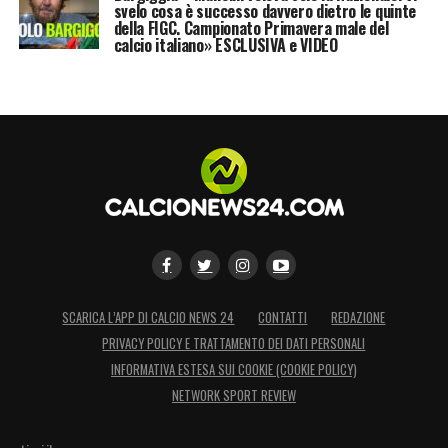
svelo cosa è successo davvero dietro le quinte
62′ Occasione Macedonia –
Bella palla
della FIGC. Campionato Primavera male del
filtrante di Bardi per Nikolov che a tu per tu
calcio italiano» ESCLUSIVA e VIDEO
con Bachmann viene fermato dal portiere
austriaco.
64′ Occasione Austria –
Colpo di testa di
Gregoritsch ben indirizzato verso la porta,
Dimitrievski vola e para.
77′ GOL AUSTRIA –
Cross al bacio dalla
sinistra di Alaba. Sul pallone si fionda
SCARICA L’APP DI CALCIO NEWS 24
CONTATTI
REDAZIONE
Gregoritsc che anticipa tutti, anche il portiere
PRIVACY POLICY E TRATTAMENTO DEI DATI PERSONALI
in uscita, e porta in vantaggio la sua
INFORMATIVA ESTESA SUI COOKIE (COOKIE POLICY)
Nazionale.
NETWORK SPORT REVIEW
89′ GOL AUSTRIA –
Erroraccio della difesa