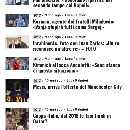
secondo tempo col Napoli»
9 anni ago
Luca Palmieri
2017
Kezman, agente dei fratelli Milinkovic:
«Vanja stupirà tutti come Sergej»
9 anni ago
Luca Palmieri
2017
Ibrahimovic, foto con Juan Carlos: «Un re
riconosce un altro re» – FOTO
9 anni ago
Luca Palmieri
2017
Kimmich attacca Ancelotti: «Sono stanco
di questa situazione»
10 anni ago
Luca Palmieri
2017
Messi, arriva l’offerta del Manchester City
10 anni ago
Luca Palmieri
2017
Coppa Italia, dal 2018 le fasi finali in
Qatar?