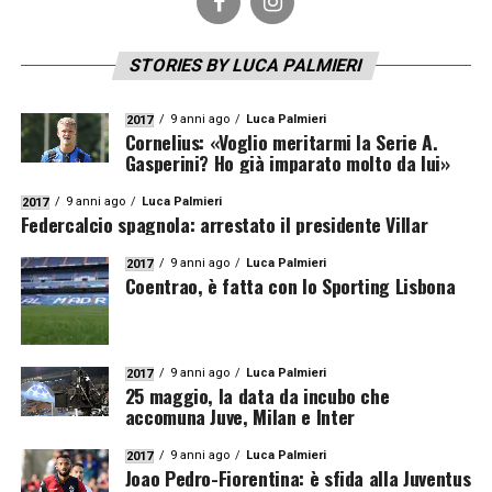
STORIES BY LUCA PALMIERI
9 anni ago
Luca Palmieri
2017
Cornelius: «Voglio meritarmi la Serie A.
Gasperini? Ho già imparato molto da lui»
9 anni ago
Luca Palmieri
2017
Federcalcio spagnola: arrestato il presidente Villar
9 anni ago
Luca Palmieri
2017
Coentrao, è fatta con lo Sporting Lisbona
9 anni ago
Luca Palmieri
2017
25 maggio, la data da incubo che
accomuna Juve, Milan e Inter
9 anni ago
Luca Palmieri
2017
Joao Pedro-Fiorentina: è sfida alla Juventus