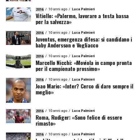
10 anni ago
Luca Palmieri
2016
Vitiello: «Palermo, lavorare a testa bassa
per la salvezza»
10 anni ago
Luca Palmieri
2016
Juventus, emergenza difesa: si candidano i
baby Andersson e Vogliacco
10 anni ago
Luca Palmieri
2016
Marcello Nicchi: «Moviola in campo pronta
per il campionato prossimo»
10 anni ago
Luca Palmieri
2016
Joao Mario: «Inter? Cerco di dare sempre il
meglio»
10 anni ago
Luca Palmieri
2016
Roma, Rudiger: «Sono felice di essere
rimasto»
10 anni ago
Luca Palmieri
2016