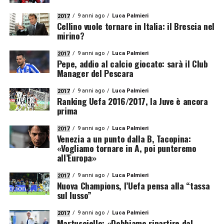
9 anni ago
Luca Palmieri
2017
Cellino vuole tornare in Italia: il Brescia nel
mirino?
9 anni ago
Luca Palmieri
2017
Pepe, addio al calcio giocato: sarà il Club
Manager del Pescara
9 anni ago
Luca Palmieri
2017
Ranking Uefa 2016/2017, la Juve è ancora
prima
9 anni ago
Luca Palmieri
2017
Venezia a un punto dalla B, Tacopina:
«Vogliamo tornare in A, poi punteremo
all’Europa»
9 anni ago
Luca Palmieri
2017
Nuova Champions, l’Uefa pensa alla “tassa
sul lusso”
9 anni ago
Luca Palmieri
2017
Martusciello: «Dobbiamo ripartire dal