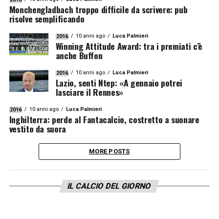
Monchengladbach troppo difficile da scrivere: pub
risolve semplificando
10 anni ago
Luca Palmieri
2016
Winning Attitude Award: tra i premiati c’è
anche Buffon
10 anni ago
Luca Palmieri
2016
Lazio, senti Ntep: «A gennaio potrei
lasciare il Rennes»
10 anni ago
Luca Palmieri
2016
Inghilterra: perde al Fantacalcio, costretto a suonare
vestito da suora
MORE POSTS
IL CALCIO DEL GIORNO