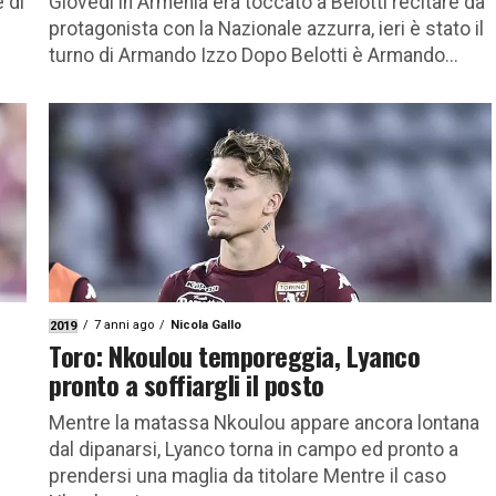
e di
Giovedì in Armenia era toccato a Belotti recitare da
protagonista con la Nazionale azzurra, ieri è stato il
turno di Armando Izzo Dopo Belotti è Armando...
7 anni ago
Nicola Gallo
2019
Toro: Nkoulou temporeggia, Lyanco
pronto a soffiargli il posto
Mentre la matassa Nkoulou appare ancora lontana
dal dipanarsi, Lyanco torna in campo ed pronto a
prendersi una maglia da titolare Mentre il caso