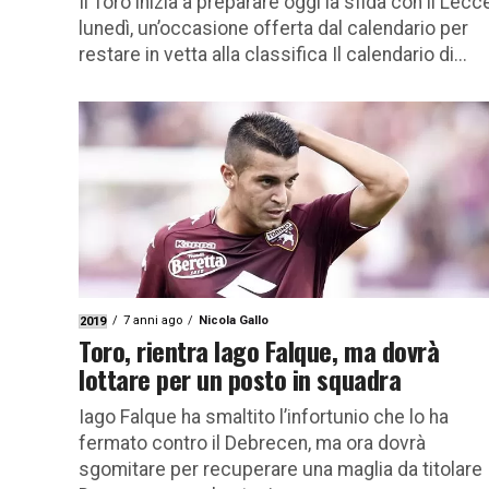
Il Toro inizia a preparare oggi la sfida con il Lecc
lunedì, un’occasione offerta dal calendario per
restare in vetta alla classifica Il calendario di...
7 anni ago
Nicola Gallo
2019
Toro, rientra Iago Falque, ma dovrà
lottare per un posto in squadra
Iago Falque ha smaltito l’infortunio che lo ha
fermato contro il Debrecen, ma ora dovrà
sgomitare per recuperare una maglia da titolare