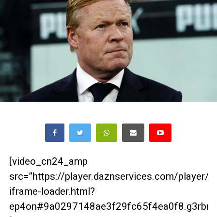
[video_cn24_amp
src=”https://player.daznservices.com/player/
iframe-loader.html?
ep4on#9a0297148ae3f29fc65f4ea0f8.g3rbrg2