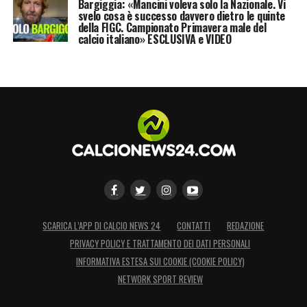
Bargiggia: «Mancini voleva solo la Nazionale. Vi
svelo cosa è successo davvero dietro le quinte
della FIGC. Campionato Primavera male del
calcio italiano» ESCLUSIVA e VIDEO
SCARICA L’APP DI CALCIO NEWS 24
CONTATTI
REDAZIONE
PRIVACY POLICY E TRATTAMENTO DEI DATI PERSONALI
INFORMATIVA ESTESA SUI COOKIE (COOKIE POLICY)
NETWORK SPORT REVIEW