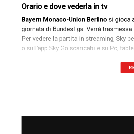
Orario e dove vederla in tv
Bayern Monaco-Union Berlino
si gioca 
giornata di Bundesliga. Verrà trasmessa i
Per vedere la partita in streaming, Sky pe
o sull’app Sky Go scaricabile su Pc, tab
LA PLAYLIST DELLE NOSTRE TOP NEW
R