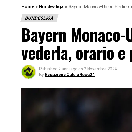
Home
»
Bundesliga
»
Bayern Monaco-Union Berlino: d
BUNDESLIGA
Bayern Monaco-U
vederla, orario e
Published
2 anni ago
on
2 Novembre 2024
By
Redazione CalcioNews24